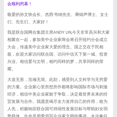
敬爱的孙文铁会长、杰西·韦纳先生、裔锦声博士、女士
们、先生们、大家好！
我是联合国网合集团主席ANDY LIN,今天非常高兴和大家
相聚在一起，参加美中企业家商会将召开纽约分会成立
大会，传递美中企业家大爱的理念。国之交在于民相
親，欢迎大家访问联合国、访问中信天下第一城、投资
兴业。相信爱与文明，相约同样的梦，共享同样的荣
耀。
大道无形，浩瀚无垠。此刻，感受到人文科学与无穷爱
的力量。企业家心里所想所作都将影响国际市场与刺激
经济，相信中美企业家敢于争取，决定着世界未来的经
贸发展与合作。我愿意竭尽全力发挥自己的作用，敢为
人先，积极响应联合国可持续性发展目标与帮助妇女弱
势群体，生命是用爱书写企业家文明的事迹，永远象征