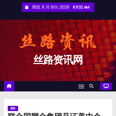
跳
周四. 8 月 6th, 2026
6:11:32 AM
至
内
容
丝路资讯网
国际