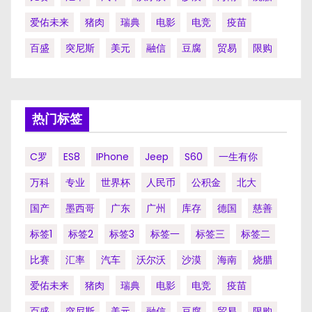
爱佑未来
猪肉
瑞典
电影
电竞
疫苗
百盛
突尼斯
美元
融信
豆腐
贸易
限购
热门标签
C罗
ES8
IPhone
Jeep
S60
一生有你
万科
专业
世界杯
人民币
公积金
北大
国产
墨西哥
广东
广州
库存
德国
慈善
标签1
标签2
标签3
标签一
标签三
标签二
比赛
汇率
汽车
沃尔沃
沙漠
海南
烧腊
爱佑未来
猪肉
瑞典
电影
电竞
疫苗
百盛
突尼斯
美元
融信
豆腐
贸易
限购