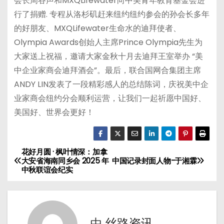
会长周谷声和MXQLifewater向中美青年教育基金会进
行了捐赠. 专程从洛杉矶赶来纽约纽约参会的孙会长多年
的好朋友、MXQLifewater生命水的迪拜使者、
Olympia Awards创始人主席Prince Olympia先生为
大家送上祝福，邀请大家金秋十月去迪拜王室举办 “美
中企业家商会迪拜酒会”。最后，联合国网合集团主席
ANDY LIN发表了一段精彩感人的总结陈词，庆祝美中企
业家商会纽约分会顺利运营，让我们一起祈愿中国好、
美国好、世界会更好！
花好月圆 · 枫叶情深：加拿
文
大安省海南同乡会 2025 年
中国记录封面人物-于湘霖
中秋联谊会纪实
章
导
航
由
丝路资讯