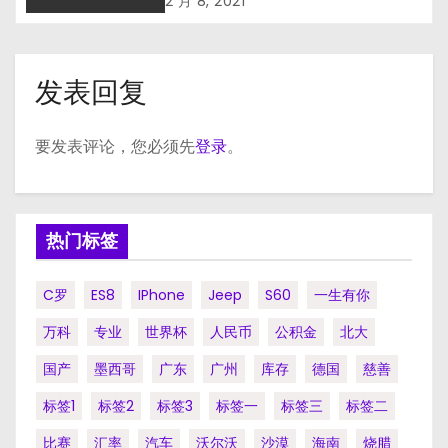
2 月 8, 2021
发表回复
要发表评论，您必须先
登录
。
热门标签
C罗
ES8
IPhone
Jeep
S60
一生有你
万科
专业
世界杯
人民币
公积金
北大
国产
墨西哥
广东
广州
库存
德国
慈善
标签1
标签2
标签3
标签一
标签三
标签二
比赛
汇率
汽车
沃尔沃
沙漠
海南
烧腊