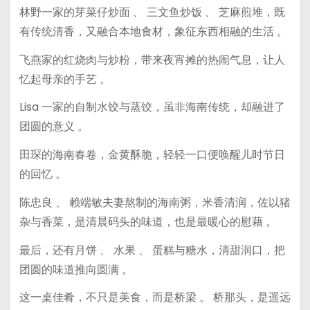
林野一家的芽菜仔炒面 、 三文鱼炒饭 、 芝麻煎堆，既
有传统清香，又融合本地食材，象征东西相融的生活 。
飞燕家的红烧肉与炒粉，带来夜宵摊的热闹气息，让人
忆起母亲的手艺 。
Lisa 一家的自制水饺与蒸饺，虽非海南传统，却融进了
团圆的意义 。
田琛的海南春卷，金黄酥脆，轻轻一口便唤醒儿时节日
的回忆 。
陈忠良 、 赖端敏夫妻熬制的海南粥，米香清润，佐以猪
杂与香菜，是清晨码头的味道，也是最暖心的慰藉 。
最后，还有月饼 、 水果 、 蛋糕与糖水，清甜润口，把
团圆的味道推向圆满 。
这一桌佳肴，不只是美食，而是桥梁 。 桥那头，是遥远