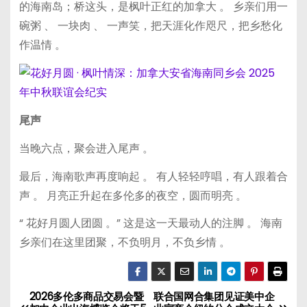
的海南岛；桥这头，是枫叶正红的加拿大 。 乡亲们用一
碗粥 、 一块肉 、 一声笑，把天涯化作咫尺，把乡愁化
作温情 。
尾声
当晚六点，聚会进入尾声 。
最后，海南歌声再度响起 。 有人轻轻哼唱，有人跟着合
声 。 月亮正升起在多伦多的夜空，圆而明亮 。
“ 花好月圆人团圆 。” 这是这一天最动人的注脚 。 海南
乡亲们在这里团聚，不负明月，不负乡情 。
2026多伦多商品交易会暨
联合国网合集团见证美中企
文