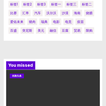
标签1
标签2
标签3
标签一
标签三
标签二
比赛
汇率
汽车
沃尔沃
沙漠
海南
烧腊
爱佑未来
猪肉
瑞典
电影
电竞
疫苗
百盛
突尼斯
美元
融信
豆腐
贸易
限购
You missed
丝路头条