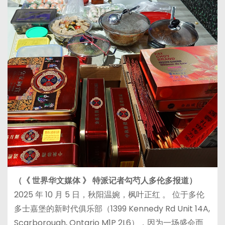
（《 世界华文媒体 》 特派记者勾芍人多伦多报道）
2025 年 10 月 5 日，秋阳温婉，枫叶正红 。 位于多伦
多士嘉堡的新时代俱乐部（1399 Kennedy Rd Unit 14A,
Scarborough, Ontario M1P 2L6），因为一场盛会而