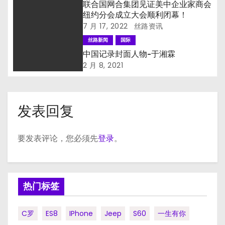
联合国网合集团见证美中企业家商会
纽约分会成立大会顺利闭幕！
7 月 17, 2022
丝路资讯
丝路新闻
国际
中国记录封面人物-于湘霖
2 月 8, 2021
发表回复
要发表评论，您必须先
登录
。
热门标签
C罗
ES8
IPhone
Jeep
S60
一生有你