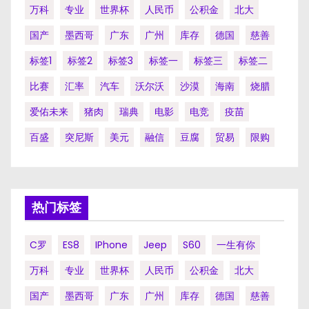
万科
专业
世界杯
人民币
公积金
北大
国产
墨西哥
广东
广州
库存
德国
慈善
标签1
标签2
标签3
标签一
标签三
标签二
比赛
汇率
汽车
沃尔沃
沙漠
海南
烧腊
爱佑未来
猪肉
瑞典
电影
电竞
疫苗
百盛
突尼斯
美元
融信
豆腐
贸易
限购
热门标签
C罗
ES8
IPhone
Jeep
S60
一生有你
万科
专业
世界杯
人民币
公积金
北大
国产
墨西哥
广东
广州
库存
德国
慈善