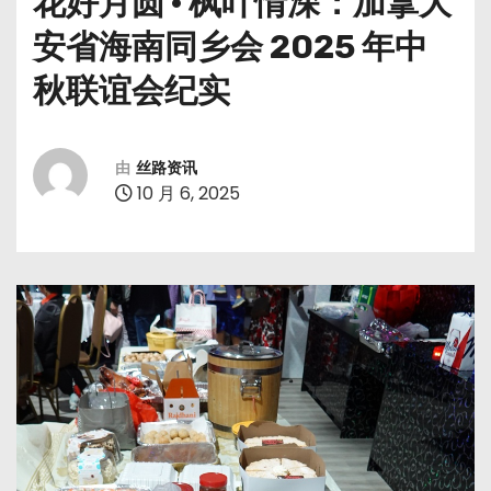
花好月圆 · 枫叶情深：加拿大
安省海南同乡会 2025 年中
秋联谊会纪实
由
丝路资讯
10 月 6, 2025