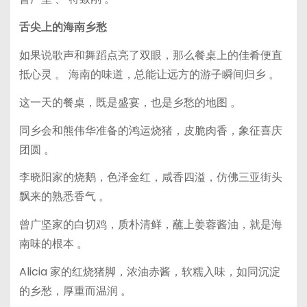
舌尖上的海南乡愁
如果说歌声和舞蹈点亮了双眼，那么餐桌上的佳肴便直
抵心灵 。 海南的味道，总能让远方的游子瞬间归乡 。
这一天的餐桌，既是盛宴，也是乡愁的地图 。
同乡会和熊伟华准备的鸿运烧猪，皮脆肉香，象征喜庆
团圆 。
李晓阳家的烧鹅，色泽金红，咸香四溢，仿佛三亚街头
飘来的熟悉香气 。
曾广坚家的白切鸡，质朴清鲜，蘸上姜蓉酱油，就是海
南味的根本 。
Alicia 家的红烧猪脚，浓油赤酱，软糯入味，如同沉淀
的乡愁，厚重而温润 。