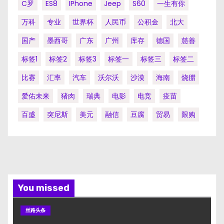
C罗
ES8
IPhone
Jeep
S60
一生有你
万科
专业
世界杯
人民币
公积金
北大
国产
墨西哥
广东
广州
库存
德国
慈善
标签1
标签2
标签3
标签一
标签三
标签二
比赛
汇率
汽车
沃尔沃
沙漠
海南
烧腊
爱佑未来
猪肉
瑞典
电影
电竞
疫苗
百盛
突尼斯
美元
融信
豆腐
贸易
限购
You missed
丝路头条