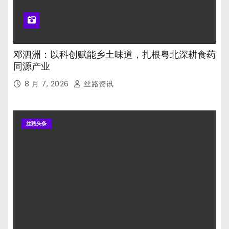
邓泗洲：以科创赋能乡土味道，扎根粤北深耕食药
同源产业
8 月 7, 2026
丝路资讯
丝路头条