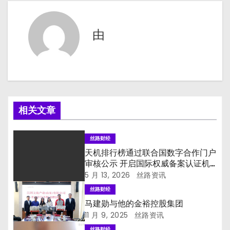
导
航
由
相关文章
丝路财经
天机排行榜通过联合国数字合作门户
审核公示 开启国际权威备案认证机
制
5 月 13, 2026
丝路资讯
丝路财经
马建勋与他的金裕控股集团
11 月 9, 2025
丝路资讯
丝路财经