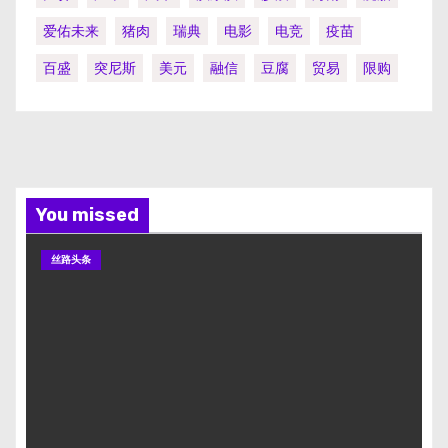
爱佑未来
猪肉
瑞典
电影
电竞
疫苗
百盛
突尼斯
美元
融信
豆腐
贸易
限购
You missed
丝路头条