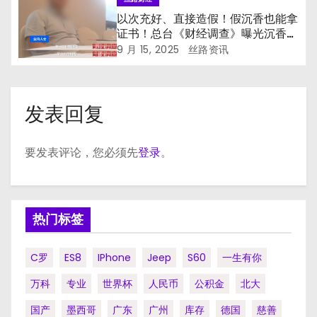
以次充好、直接造假！假沉香也能拿
证书！总台《财经调查》曝光沉香市
场乱象→
9 月 15, 2025
丝路资讯
发表回复
要发表评论，您必须先
登录
。
热门标签
C罗
ES8
IPhone
Jeep
S60
一生有你
万科
专业
世界杯
人民币
公积金
北大
国产
墨西哥
广东
广州
库存
德国
慈善