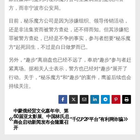
方，而非宁波市公安局。
目前，秘乐魔方公司是因为涉嫌组织、领导传销活动，
还是非法集资而被警方查处，还不得而知。但其涉嫌犯
罪被警方查处，已经是不争的事实，参与者想要“秘乐魔
方”起死回生，不过是白日做梦而已。
另外，“趣步”离崩盘也已经不远了，奉劝“趣步”参与者赶
紧离场。据相关人士表示，警方也已经对“趣步”展开了
行动。关于，“秘乐魔方”和“趣步”的案件，鹰鉴后续也会
持续关注。
中蒙俄经贸文化嘉年华、第
文
60届亚太影展、中国林氏总
“千亿P2P平台”有利网诈骗
商会启动新闻发布会隆重召
章
开