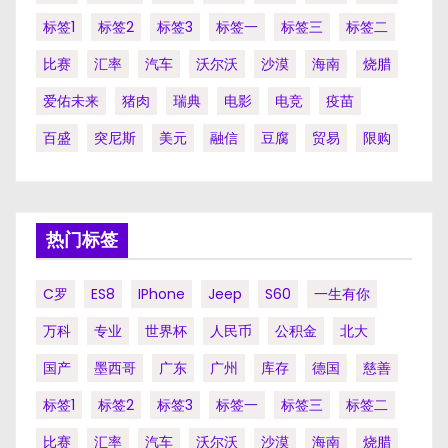
标签1
标签2
标签3
标签一
标签三
标签二
比赛
汇率
汽车
沃尔沃
沙漠
海南
烧腊
爱佑未来
猪肉
瑞典
电影
电竞
疫苗
百盛
突尼斯
美元
融信
豆腐
贸易
限购
热门标签
C罗
ES8
IPhone
Jeep
S60
一生有你
万科
专业
世界杯
人民币
公积金
北大
国产
墨西哥
广东
广州
库存
德国
慈善
标签1
标签2
标签3
标签一
标签三
标签二
比赛
汇率
汽车
沃尔沃
沙漠
海南
烧腊